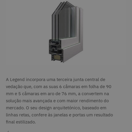
multi
Word
WPML
arma
valor
para 
Quan
cooki
defi
resp
ação
solic
usuár
desd
tenh
útil 
ser t
conf
estri
A Legend incorpora uma terceira junta central de
neces
vedação que, com as suas 6 câmaras em folha de 90
wordpress_test_cookie
Sessão
Usad
Automattic Inc.
mm e 5 câmaras em aro de 76 mm, a convertem na
www.deceuninck.pt
const
com
solução mais avançada e com maior rendimento do
Word
Testa
mercado. O seu design arquitetónico, baseado em
nave
linhas retas, confere às janelas e portas um resultado
ou n
ativa
final estilizado.
_GRECAPTCHA
6 meses
O re
Google LLC
www.google.com
do G